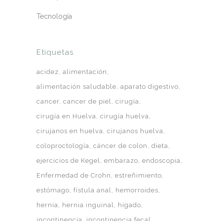
Tecnología
Etiquetas
acidez
alimentación
alimentación saludable
aparato digestivo
cancer
cancer de piel
cirugía
cirugía en Huelva
cirugía huelva
cirujanos en huelva
cirujanos huelva
coloproctología
cáncer de colon
dieta
ejercicios de Kegel
embarazo
endoscopia
Enfermedad de Crohn
estreñimiento
estómago
fístula anal
hemorroides
hernia
hernia inguinal
hígado
incontinencia
incontinencia fecal