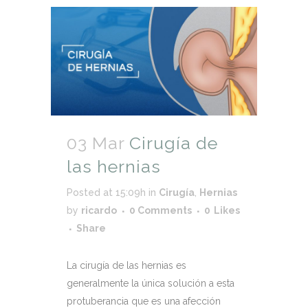
03 Mar
Cirugía de
las hernias
Posted at 15:09h
in
Cirugía
,
Hernias
by
ricardo
0 Comments
0
Likes
Share
La cirugía de las hernias es
generalmente la única solución a esta
protuberancia que es una afección