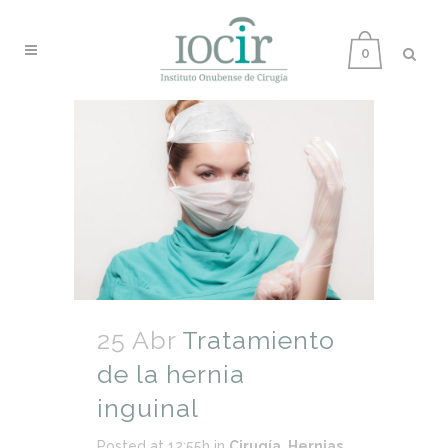
0
25 Abr
Tratamiento
de la hernia
inguinal
Posted at 12:55h
in
Cirugía
,
Hernias
,