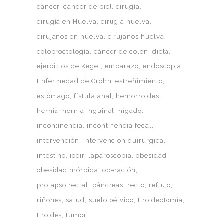
cancer
cancer de piel
cirugía
cirugía en Huelva
cirugía huelva
cirujanos en huelva
cirujanos huelva
coloproctología
cáncer de colon
dieta
ejercicios de Kegel
embarazo
endoscopia
Enfermedad de Crohn
estreñimiento
estómago
fístula anal
hemorroides
hernia
hernia inguinal
hígado
incontinencia
incontinencia fecal
intervención
intervención quirúrgica
intestino
iocir
laparoscopia
obesidad
obesidad mórbida
operación
prolapso rectal
páncreas
recto
reflujo
riñones
salud
suelo pélvico
tiroidectomía
tiroides
tumor