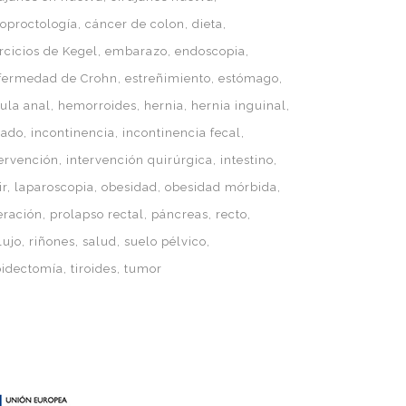
loproctología
cáncer de colon
dieta
rcicios de Kegel
embarazo
endoscopia
fermedad de Crohn
estreñimiento
estómago
tula anal
hemorroides
hernia
hernia inguinal
gado
incontinencia
incontinencia fecal
tervención
intervención quirúrgica
intestino
ir
laparoscopia
obesidad
obesidad mórbida
eración
prolapso rectal
páncreas
recto
lujo
riñones
salud
suelo pélvico
roidectomía
tiroides
tumor