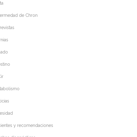
ta
fermedad de Chron
revistas
nias
gado
estino
ir
tabolismo
icias
esidad
cientes y recomendaciones