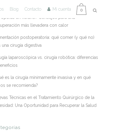
tradas Recientes
os
Blog
Contacto
Mi cuenta
0
 operas en verano? Consejos para una
uperación más llevadera con calor
mentación postoperatoria: qué comer (y qué no)
s una cirugía digestiva
ugía laparoscópica vs. cirugía robótica: diferencias
eneficios
é es la cirugía mínimamente invasiva y en qué
sos se recomienda?
vas Técnicas en el Tratamiento Quirúrgico de la
esidad: Una Oportunidad para Recuperar la Salud
tegorías