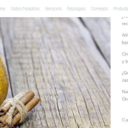
En
ine
Sobre Nosotros
Servicios
Patologías
Consejos
Product
¿Te
rec
Ali
tra
Cir
y b
¿Qu
ca
Nue
Ob
Ca