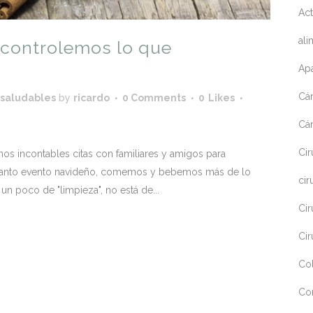
Act
ali
 controlemos lo que
Apa
Cá
 saludables
by
ricardo
0 Comments
0
Likes
Cá
Cir
s incontables citas con familiares y amigos para
 tanto evento navideño, comemos y bebemos más de lo
cir
n poco de "limpieza", no está de...
Cir
Cir
Co
Co