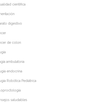
ualidad científica
mentación
rato digestivo
ncer
ncer de colon
ugía
ugía ambulatoria
ugía endocrina
ugía Robótica Pediátrica
loproctología
nsejos saludables