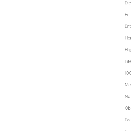
Die
En
Ent
Her
Hí
Int
IOC
Me
Not
Ob
Pa