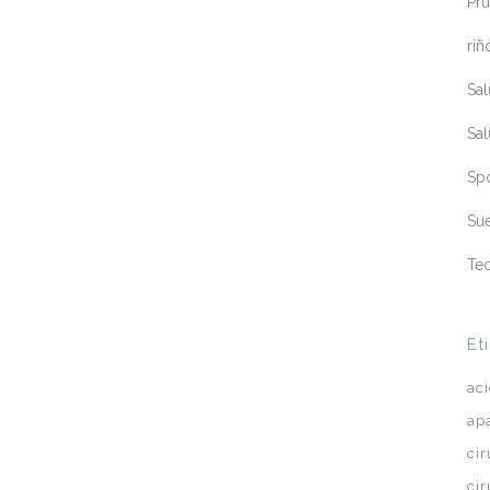
Pru
riñ
Sa
Sa
Sp
Sue
Te
Et
ac
ap
ci
ci