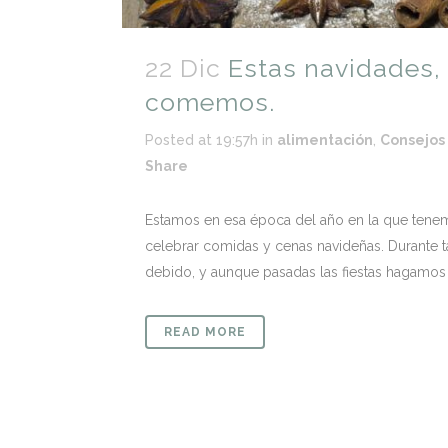
22 Dic
Estas navidades,
comemos.
Posted at 19:57h
in
alimentación
,
Consejos
Share
Estamos en esa época del año en la que tenemo
celebrar comidas y cenas navideñas. Durante
debido, y aunque pasadas las fiestas hagamos u
READ MORE