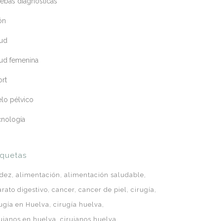
ebas diagnósticas
ón
lud
lud femenina
ort
lo pélvico
cnología
iquetas
idez
alimentación
alimentación saludable
arato digestivo
cancer
cancer de piel
cirugía
rugía en Huelva
cirugía huelva
rujanos en huelva
cirujanos huelva