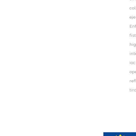
co
eje
En
fís
hí
in
ioc
op
ref
ti