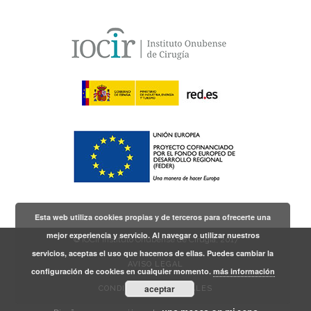
Esta web utiliza cookies propias y de terceros para ofrecerte una
mejor experiencia y servicio. Al navegar o utilizar nuestros
© IOCir Instituto Onubense de Cirugía, 2017
servicios, aceptas el uso que hacemos de ellas. Puedes cambiar la
AVISO LEGAL
configuración de cookies en cualquier momento.
más información
aceptar
CONDICIONES GENERALES