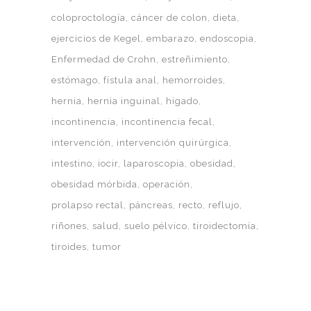
coloproctología
cáncer de colon
dieta
ejercicios de Kegel
embarazo
endoscopia
Enfermedad de Crohn
estreñimiento
estómago
fístula anal
hemorroides
hernia
hernia inguinal
hígado
incontinencia
incontinencia fecal
intervención
intervención quirúrgica
intestino
iocir
laparoscopia
obesidad
obesidad mórbida
operación
prolapso rectal
páncreas
recto
reflujo
riñones
salud
suelo pélvico
tiroidectomía
tiroides
tumor