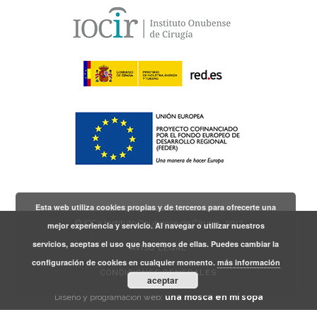
Esta web utiliza cookies propias y de terceros para ofrecerte una
© IOCir Instituto Onubense de Cirugía, 2017
mejor experiencia y servicio. Al navegar o utilizar nuestros
servicios, aceptas el uso que hacemos de ellas. Puedes cambiar la
AVISO LEGAL
configuración de cookies en cualquier momento.
más información
CONDICIONES GENERALES
aceptar
Diseño y programación web:
una mosca en mi sopa